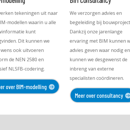
werken tekeningen uit naar
We verzorgen advies en
IM-modellen waarin u alle
begeleiding bij bouwproject
informatie kunt
Dankzij onze jarenlange
gvinden. Dit kunnen we
ervaring met BIM kunnen w
 wens ook uitvoeren
advies geven waar nodig e
orm de NEN 2580 en
kunnen we desgewenst de
usief NLSFB-codering.
inbreng van externe
specialisten coördineren.
er over BIM-modelling
Meer over consultancy