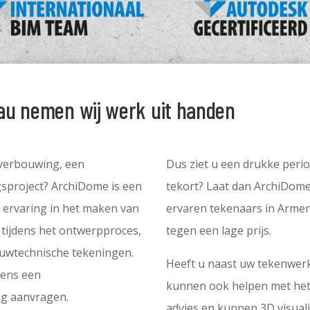
au nemen wij werk uit handen
verbouwing, een
Dus ziet u een drukke per
project? ArchiDome is een
tekort? Laat dan ArchiDom
ervaring in het maken van
ervaren tekenaars in Armeni
 tijdens het ontwerpproces,
tegen een lage prijs.
ouwtechnische tekeningen.
Heeft u naast uw tekenwerk
gens een
kunnen ook helpen met het
g aanvragen.
advies en kunnen 3D visual