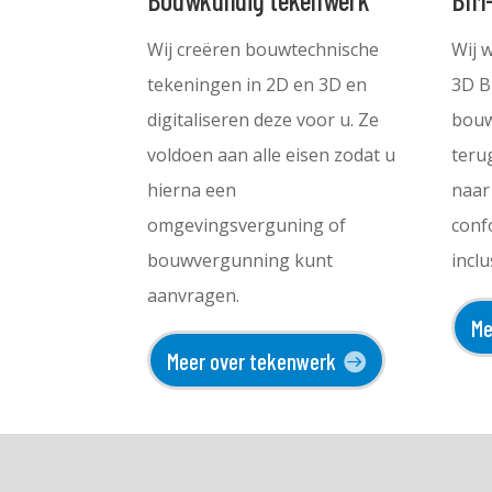
Wij creëren bouwtechnische
Wij 
tekeningen in 2D en 3D en
3D B
digitaliseren deze voor u. Ze
bouw
voldoen aan alle eisen zodat u
teru
hierna een
naar
omgevingsverguning of
conf
bouwvergunning kunt
incl
aanvragen.
Me
Meer over tekenwerk