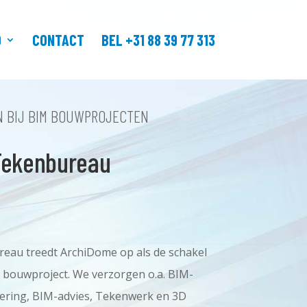
O
CONTACT
BEL +31 88 39 77 313
N BIJ BIM BOUWPROJECTEN
Tekenbureau
eau treedt ArchiDome op als de schakel
n bouwproject. We verzorgen o.a. BIM-
ering, BIM-advies, Tekenwerk en 3D