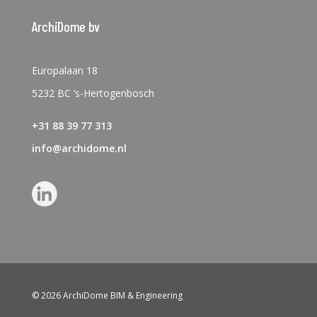
ArchiDome bv
Europalaan 18
5232 BC ‘s-Hertogenbosch
+31 88 39 77 313
info@archidome.nl
© 2026 ArchiDome BIM & Engineering