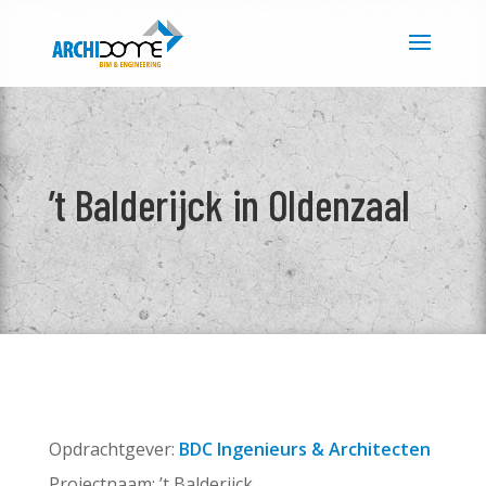
’t Balderijck in Oldenzaal
Opdrachtgever:
BDC Ingenieurs & Architecten
Projectnaam: ’t Balderijck