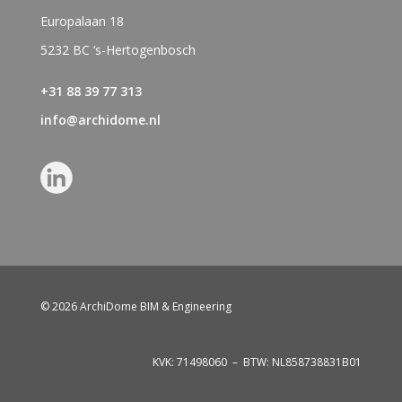
Europalaan 18
5232 BC ‘s-Hertogenbosch
+31 88 39 77 313
info@archidome.nl
© 2026 ArchiDome BIM & Engineering
KVK: 71498060 – BTW: NL858738831B01